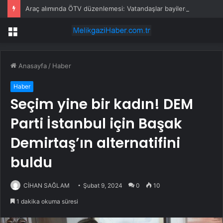
Araç alımında ÖTV düzenlemesi: Vatandaşlar bayilere akın etti
Menü
Anasayfa
/
Haber
Haber
Seçim yine bir kadın! DEM
Parti İstanbul için Başak
Demirtaş’ın alternatifini
buldu
CİHAN SAĞLAM
Şubat 9, 2024
0
10
1 dakika okuma süresi