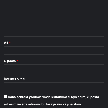
o
r
u
m
*
Ad
*
E-posta
*
İnternet sitesi
Daha sonraki yorumlarımda kullanılması için adım, e-posta
adresim ve site adresim bu tarayıcıya kaydedilsin.