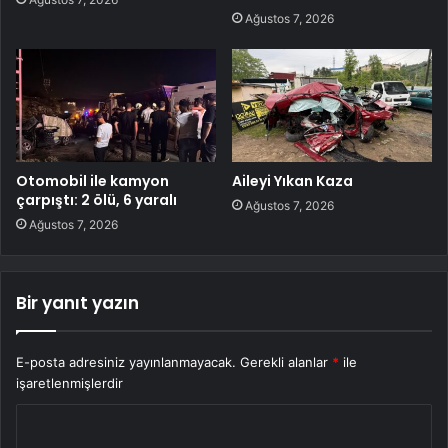
Ağustos 7, 2026
Otomobil ile kamyon
Aileyi Yıkan Kaza
çarpıştı: 2 ölü, 6 yaralı
Ağustos 7, 2026
Ağustos 7, 2026
Bir yanıt yazın
E-posta adresiniz yayınlanmayacak.
Gerekli alanlar
*
ile
işaretlenmişlerdir
Y